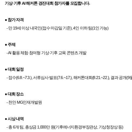
기상·기후 AI 해커톤 경진대회 참가자를 모집합니다.
● 참가 자격
- 만 19세 이상 내국인(접수 마감일 기준), 4인 이하 팀(1인 가능)
● 주제
- AI 활용 체험·참여형 기상·기후 교육 콘텐츠 개발
● 대회 일정
- 접수(6.8.~7.3.), 서류심사·발표(7.6.~17.), 해커톤대회(8.21.~22.), 결과 공개(9
● 대회 장소
- 천안 MG인재개발원
● 시상 내역
- 총 6개 팀, 총상금 1,000만 원(기후에너지환경부장관상, 기상청장상 등)