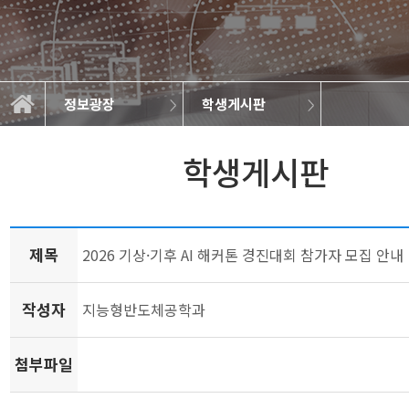
정보광장
학생게시판
학생게시판
전공소개
학과소개
학사정보
정보광장
공지사항
학과규정
학과소식
대학원
갤러리
학생게시판
제목
2026 기상·기후 AI 해커톤 경진대회 참가자 모집 안내
작성자
지능형반도체공학과
첨부파일