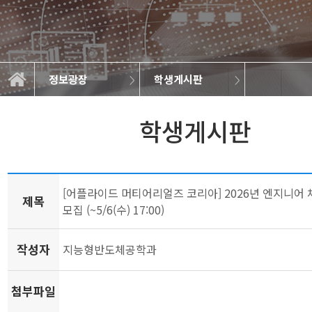
정보광장
학생게시판
학생게시판
전공소개
학과소개
학사정보
정보광장
공지사항
학과규정
학과소식
대학원
갤러리
학생게시판
[어플라이드 머티어리얼즈 코리아] 2026년 엔지니어
제목
모집 (~5/6(수) 17:00)
작성자
지능형반도체공학과
첨부파일