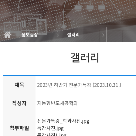
정보광장
갤러리
학생게시판
전공소개
학과소개
학사정보
정보광장
공지사항
학과규정
학과소식
대학원
갤러리
갤러리
제목
2023년 하반기 전문가특강 (2023.10.31.)
작성자
지능형반도체공학과
전문가특강_학과사진.jpg
첨부파일
특강사진.jpg
특강사진1.jpg